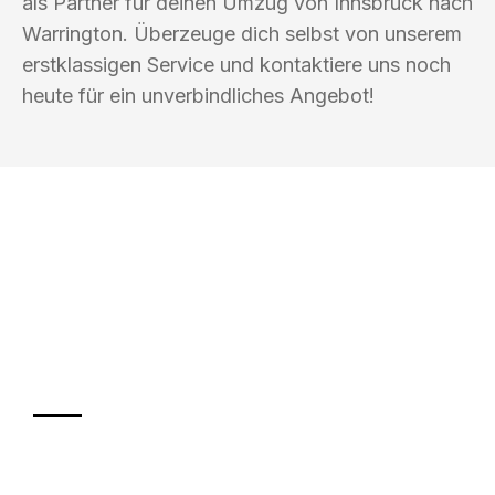
als Partner für deinen Umzug von Innsbruck nach
Warrington. Überzeuge dich selbst von unserem
erstklassigen Service und kontaktiere uns noch
heute für ein unverbindliches Angebot!
UMZUGSKÖNIG BUSCH INNSBRUCK
Ihr Umzug oder
Transport
Sparen Sie bis zu 100€ bei Anfrage