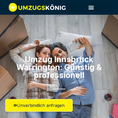
Umzug Innsbruck​
Warrington: Günstig &
professionell​
Unverbindlich anfragen