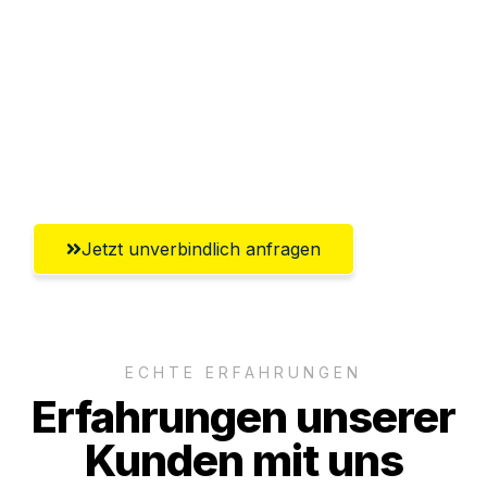
Abwicklung innerhalb von 24 Stunden
Versichert bis zu 7.500€
Ggf. komplette Zollabwicklung inklusive
Umfassender Kundensupport aus
Innsbruck
Jetzt unverbindlich anfragen
ECHTE ERFAHRUNGEN
Erfahrungen unserer
Kunden mit uns