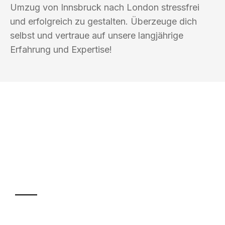
Umzug von Innsbruck nach London stressfrei
und erfolgreich zu gestalten. Überzeuge dich
selbst und vertraue auf unsere langjährige
Erfahrung und Expertise!
UMZUGSKÖNIG BUSCH INNSBRUCK
Ihr Umzug oder
Transport
Sparen Sie bis zu 100€ bei Anfrage