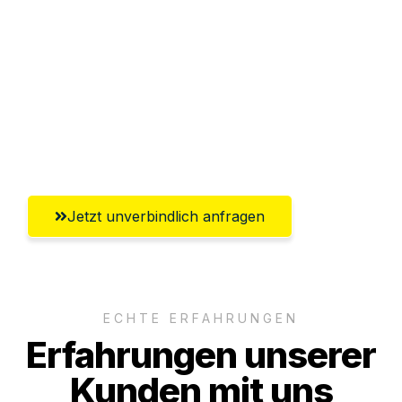
Abwicklung innerhalb von 24 Stunden
Versichert bis zu 7.500€
Ggf. komplette Zollabwicklung inklusive
Umfassender Kundensupport aus
Innsbruck
Jetzt unverbindlich anfragen
ECHTE ERFAHRUNGEN
Erfahrungen unserer
Kunden mit uns