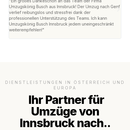
"Ein großes Dankeschön an das Team der Firma
"Die
Umzugskönig Busch aus Innsbruck! Der Umzug nach Genf
mei
verlief reibungslos und stressfrei dank der
Team
professionellen Unterstützung des Teams. Ich kann
habe
Umzugskönig Busch Innsbruck jedem uneingeschränkt
an m
weiterempfehlen!"
groß
DIENSTLEISTUNGEN IN ÖSTERREICH UND
EUROPA
Ihr Partner für
Umzüge von
Innsbruck nach..