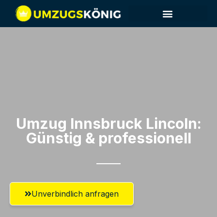
Umzug Innsbruck​ Lincoln:
Günstig & professionell​
Unverbindlich anfragen