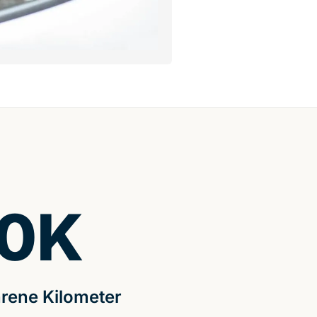
0
K
rene Kilometer