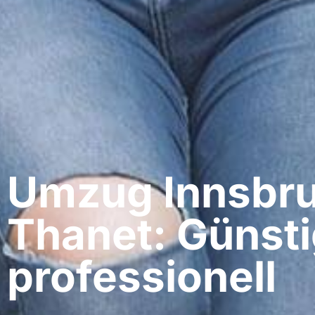
Umzug Innsbru
Thanet: Günsti
professionell​