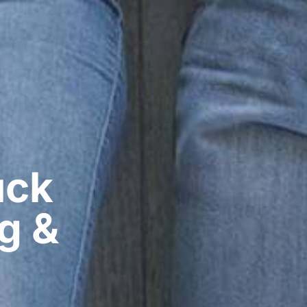
ck​
g &