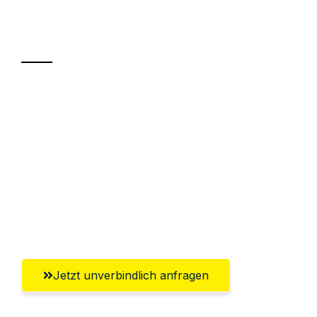
Ihr Umzug oder
Transport
Sparen Sie bis zu 100€ bei Anfrage
Abwicklung innerhalb von 24 Stunden
Versichert bis zu 7.500€
Ggf. komplette Zollabwicklung inklusive
Umfassender Kundensupport aus
Innsbruck
Jetzt unverbindlich anfragen