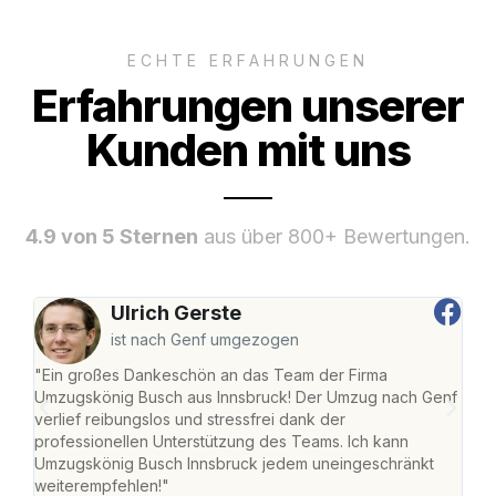
ECHTE ERFAHRUNGEN
Erfahrungen unserer
Kunden mit uns
4.9 von 5 Sternen
aus über 800+ Bewertungen.
Ulrich Gerste
ist nach Genf umgezogen
"Ein großes Dankeschön an das Team der Firma
"Die
Umzugskönig Busch aus Innsbruck! Der Umzug nach Genf
mei
verlief reibungslos und stressfrei dank der
Team
professionellen Unterstützung des Teams. Ich kann
habe
Umzugskönig Busch Innsbruck jedem uneingeschränkt
an m
weiterempfehlen!"
groß