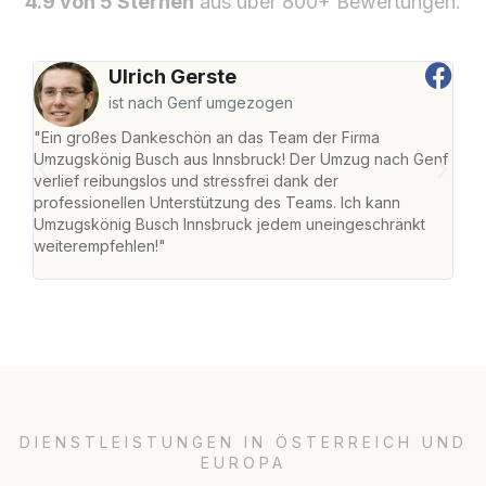
4.9 von 5 Sternen
aus über 800+ Bewertungen.
Ulrich Gerste
ist nach Genf umgezogen
"Ein großes Dankeschön an das Team der Firma
"Die
Umzugskönig Busch aus Innsbruck! Der Umzug nach Genf
mei
verlief reibungslos und stressfrei dank der
Team
professionellen Unterstützung des Teams. Ich kann
habe
Umzugskönig Busch Innsbruck jedem uneingeschränkt
an m
weiterempfehlen!"
groß
DIENSTLEISTUNGEN IN ÖSTERREICH UND
EUROPA