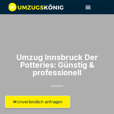
Umzug Innsbruck​ Der
Potteries: Günstig &
professionell​
Unverbindlich anfragen