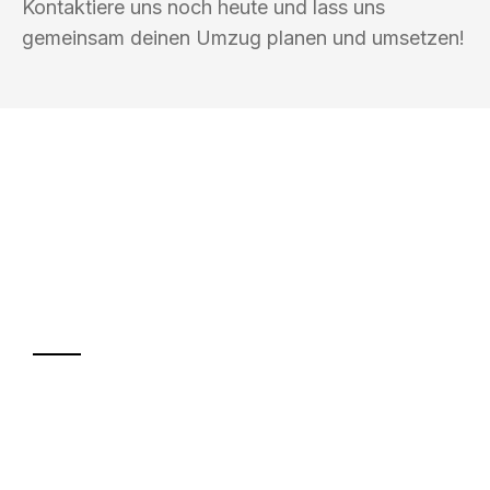
Kontaktiere uns noch heute und lass uns
gemeinsam deinen Umzug planen und umsetzen!
UMZUGSKÖNIG BUSCH INNSBRUCK
Ihr Umzug oder
Transport
Sparen Sie bis zu 100€ bei Anfrage
Abwicklung innerhalb von 24 Stunden
Versichert bis zu 7.500€