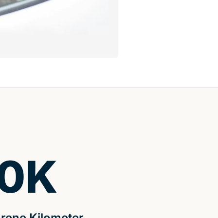
0
K
rene Kilometer