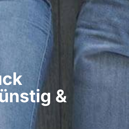
ck​
ünstig &