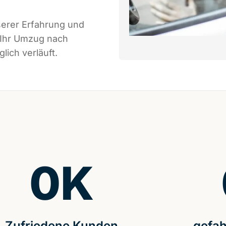
serer Erfahrung und
 Ihr Umzug nach
lich verläuft.
0
K
Zufriedene Kunden
gefah