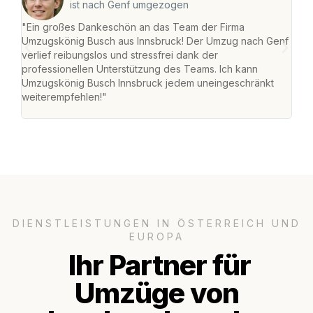
ist nach Genf umgezogen
"Ein großes Dankeschön an das Team der Firma
"Die
Umzugskönig Busch aus Innsbruck! Der Umzug nach Genf
mei
verlief reibungslos und stressfrei dank der
Team
professionellen Unterstützung des Teams. Ich kann
habe
Umzugskönig Busch Innsbruck jedem uneingeschränkt
an m
weiterempfehlen!"
groß
DIENSTLEISTUNGEN IN ÖSTERREICH UND
EUROPA
Ihr Partner für
Umzüge von