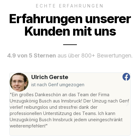
ECHTE ERFAHRUNGEN
Erfahrungen unserer
Kunden mit uns
4.9 von 5 Sternen
aus über 800+ Bewertungen.
Ulrich Gerste
ist nach Genf umgezogen
"Ein großes Dankeschön an das Team der Firma
"Die
Umzugskönig Busch aus Innsbruck! Der Umzug nach Genf
mei
verlief reibungslos und stressfrei dank der
Team
professionellen Unterstützung des Teams. Ich kann
habe
Umzugskönig Busch Innsbruck jedem uneingeschränkt
an m
weiterempfehlen!"
groß