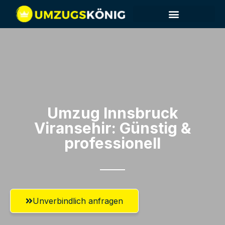
Umzug Innsbruck​
Viransehir: Günstig &
professionell​
Unverbindlich anfragen