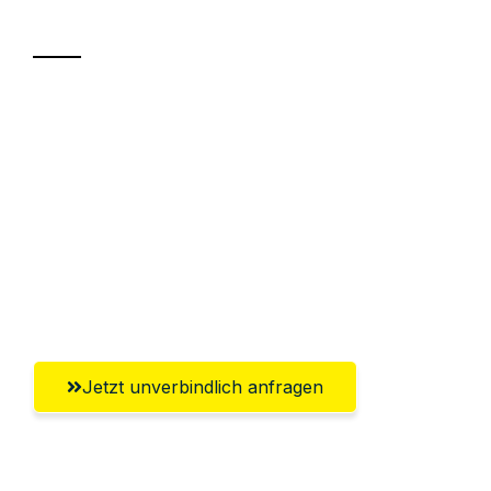
Transport
Sparen Sie bis zu 100€ bei Anfrage
Abwicklung innerhalb von 24 Stunden
Versichert bis zu 7.500€
Ggf. komplette Zollabwicklung inklusive
Umfassender Kundensupport aus
Innsbruck
Jetzt unverbindlich anfragen