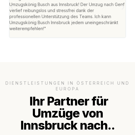
Umzugskönig Busch aus Innsbruck! Der Umzug nach Genf
mei
verlief reibungslos und stressfrei dank der
Team
professionellen Unterstützung des Teams. Ich kann
habe
Umzugskönig Busch Innsbruck jedem uneingeschränkt
an m
weiterempfehlen!"
groß
DIENSTLEISTUNGEN IN ÖSTERREICH UND
EUROPA
Ihr Partner für
Umzüge von
Innsbruck nach..