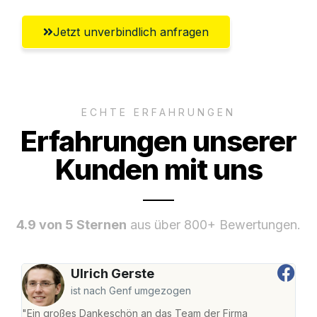
Jetzt unverbindlich anfragen
ECHTE ERFAHRUNGEN
Erfahrungen unserer
Kunden mit uns
4.9 von 5 Sternen
aus über 800+ Bewertungen.
Ulrich Gerste
ist nach Genf umgezogen
"Ein großes Dankeschön an das Team der Firma
"Die