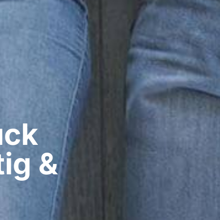
ck​
ig &