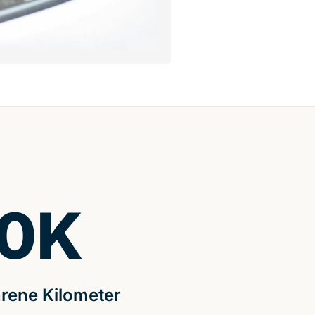
0
K
rene Kilometer