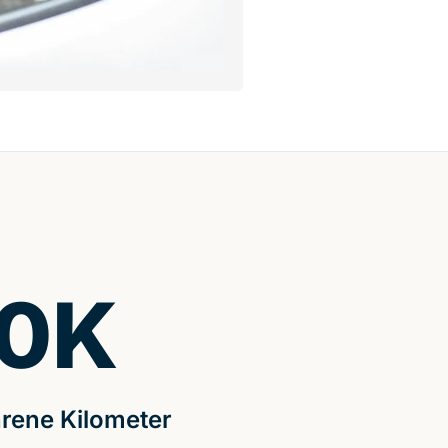
0
K
rene Kilometer