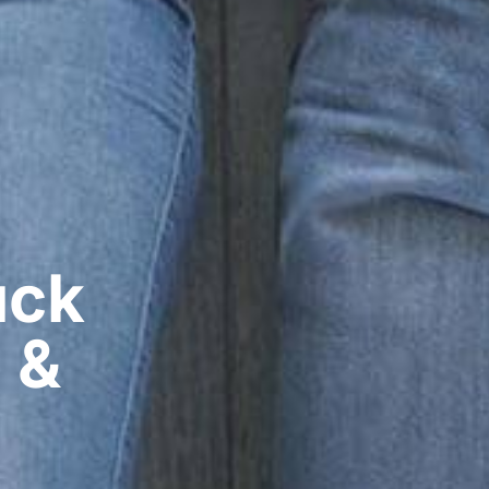
ck​
 &