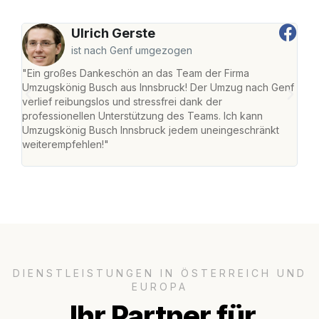
Ulrich Gerste
ist nach Genf umgezogen
"Ein großes Dankeschön an das Team der Firma
"Die
Umzugskönig Busch aus Innsbruck! Der Umzug nach Genf
mei
verlief reibungslos und stressfrei dank der
Team
professionellen Unterstützung des Teams. Ich kann
habe
Umzugskönig Busch Innsbruck jedem uneingeschränkt
an m
weiterempfehlen!"
groß
DIENSTLEISTUNGEN IN ÖSTERREICH UND
EUROPA
Ihr Partner für