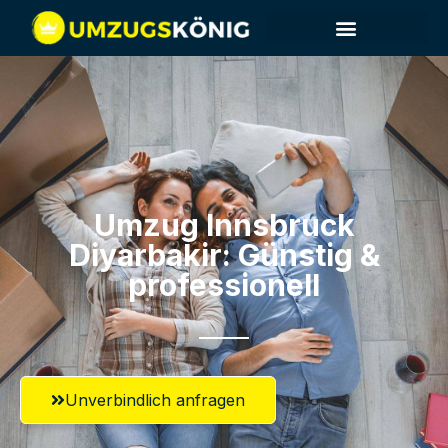
Umzug Innsbruck​
Diyarbakir: Günstig &
professionell​
Unverbindlich anfragen