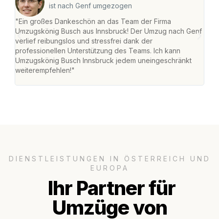
ist nach Genf umgezogen
"Ein großes Dankeschön an das Team der Firma
"Die
Umzugskönig Busch aus Innsbruck! Der Umzug nach Genf
mei
verlief reibungslos und stressfrei dank der
Team
professionellen Unterstützung des Teams. Ich kann
habe
Umzugskönig Busch Innsbruck jedem uneingeschränkt
an m
weiterempfehlen!"
groß
DIENSTLEISTUNGEN IN ÖSTERREICH UND
EUROPA
Ihr Partner für
Umzüge von