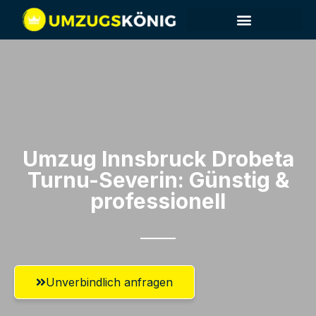
Umzug Innsbruck​ Drobeta
Turnu-Severin: Günstig &
professionell​
Unverbindlich anfragen