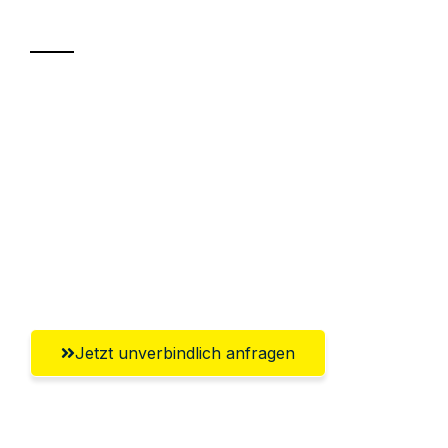
Transport
Sparen Sie bis zu 100€ bei Anfrage
Abwicklung innerhalb von 24 Stunden
Versichert bis zu 7.500€
Ggf. komplette Zollabwicklung inklusive
Umfassender Kundensupport aus
Innsbruck
Jetzt unverbindlich anfragen