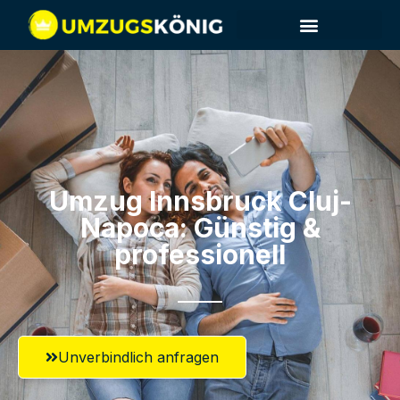
Umzug Innsbruck​ Cluj-
Napoca: Günstig &
professionell​
Unverbindlich anfragen