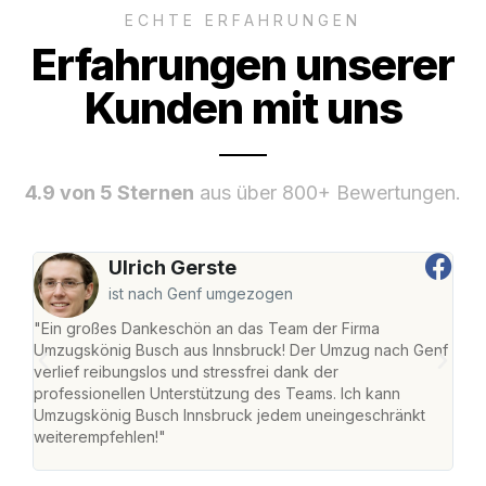
ECHTE ERFAHRUNGEN
Erfahrungen unserer
Kunden mit uns
4.9 von 5 Sternen
aus über 800+ Bewertungen.
Ulrich Gerste
ist nach Genf umgezogen
"Ein großes Dankeschön an das Team der Firma
"Die
Umzugskönig Busch aus Innsbruck! Der Umzug nach Genf
mei
verlief reibungslos und stressfrei dank der
Team
professionellen Unterstützung des Teams. Ich kann
habe
Umzugskönig Busch Innsbruck jedem uneingeschränkt
an m
weiterempfehlen!"
groß