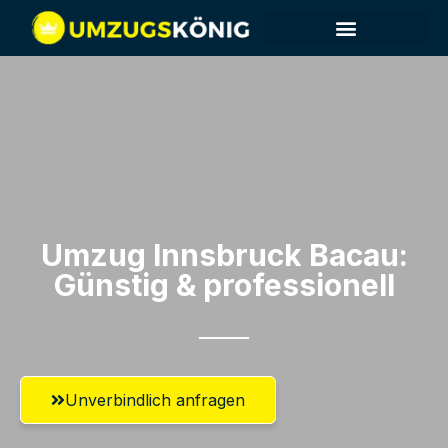
Umzug Innsbruck​ Bacau:
Günstig & professionell​
Unverbindlich anfragen