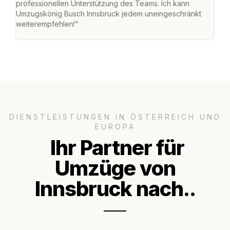
professionellen Unterstützung des Teams. Ich kann
habe
Umzugskönig Busch Innsbruck jedem uneingeschränkt
an m
weiterempfehlen!"
groß
DIENSTLEISTUNGEN IN ÖSTERREICH UND
EUROPA
Ihr Partner für
Umzüge von
Innsbruck nach..