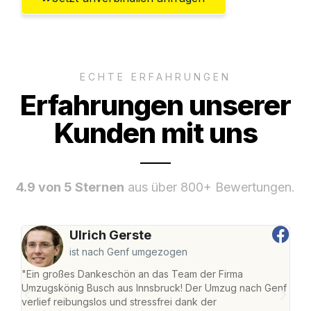
ECHTE ERFAHRUNGEN
Erfahrungen unserer
Kunden mit uns
4.9 von 5 Sternen
aus über 800+ Bewertungen.
Ulrich Gerste
ist nach Genf umgezogen
"Ein großes Dankeschön an das Team der Firma
"Die
Umzugskönig Busch aus Innsbruck! Der Umzug nach Genf
mei
verlief reibungslos und stressfrei dank der
Team