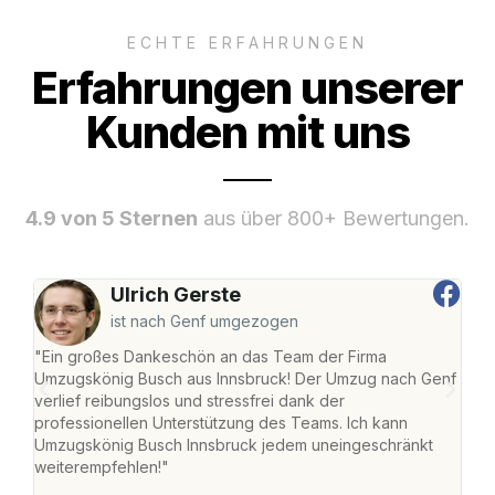
ECHTE ERFAHRUNGEN
Erfahrungen unserer
Kunden mit uns
4.9 von 5 Sternen
aus über 800+ Bewertungen.
Ulrich Gerste
ist nach Genf umgezogen
"Ein großes Dankeschön an das Team der Firma
"Die
Umzugskönig Busch aus Innsbruck! Der Umzug nach Genf
mei
verlief reibungslos und stressfrei dank der
Team
professionellen Unterstützung des Teams. Ich kann
habe
Umzugskönig Busch Innsbruck jedem uneingeschränkt
an m
weiterempfehlen!"
groß