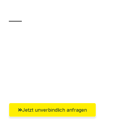
Transport
Sparen Sie bis zu 100€ bei Anfrage
Abwicklung innerhalb von 24 Stunden
Versichert bis zu 7.500€
Ggf. komplette Zollabwicklung inklusive
Umfassender Kundensupport aus
Innsbruck
Jetzt unverbindlich anfragen