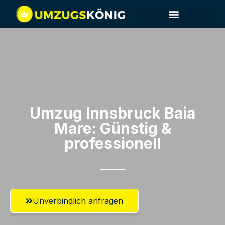
Umzug Innsbruck​ Baia
Mare: Günstig &
professionell​
Unverbindlich anfragen