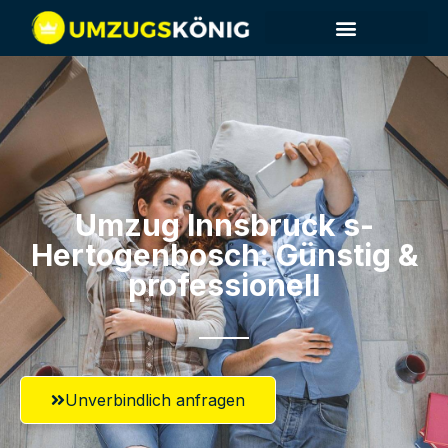
Umzug Innsbruck​ s-
Hertogenbosch: Günstig &
professionell​
Unverbindlich anfragen