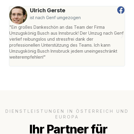
Ulrich Gerste
ist nach Genf umgezogen
"Ein großes Dankeschön an das Team der Firma
"Die
Umzugskönig Busch aus Innsbruck! Der Umzug nach Genf
mei
verlief reibungslos und stressfrei dank der
Team
professionellen Unterstützung des Teams. Ich kann
habe
Umzugskönig Busch Innsbruck jedem uneingeschränkt
an m
weiterempfehlen!"
groß
DIENSTLEISTUNGEN IN ÖSTERREICH UND
EUROPA
Ihr Partner für