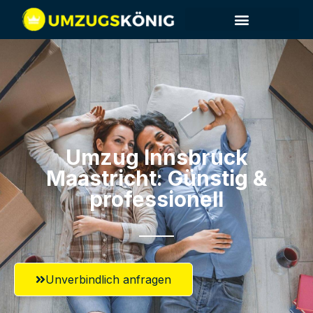
Umzug Innsbruck​
Maastricht: Günstig &
professionell​
Unverbindlich anfragen