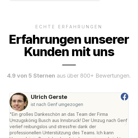
ECHTE ERFAHRUNGEN
Erfahrungen unserer
Kunden mit uns
4.9 von 5 Sternen
aus über 800+ Bewertungen.
Ulrich Gerste
ist nach Genf umgezogen
"Ein großes Dankeschön an das Team der Firma
"Die
Umzugskönig Busch aus Innsbruck! Der Umzug nach Genf
mei
verlief reibungslos und stressfrei dank der
Team
professionellen Unterstützung des Teams. Ich kann
habe