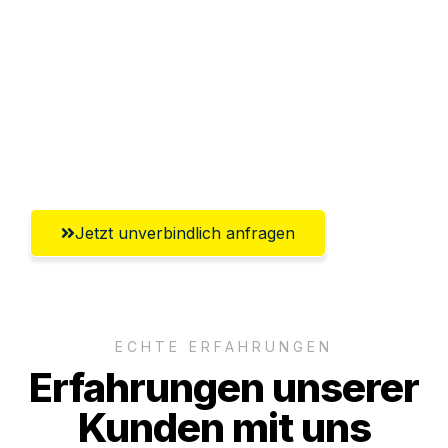
Abwicklung innerhalb von 24 Stunden
Versichert bis zu 7.500€
Ggf. komplette Zollabwicklung inklusive
Umfassender Kundensupport aus
Innsbruck
Jetzt unverbindlich anfragen
ECHTE ERFAHRUNGEN
Erfahrungen unserer
Kunden mit uns