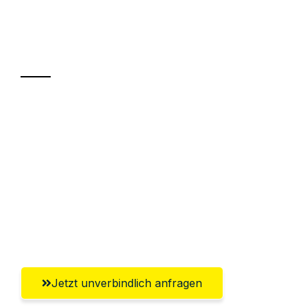
Ihr Umzug oder
Transport
Sparen Sie bis zu 100€ bei Anfrage
Abwicklung innerhalb von 24 Stunden
Versichert bis zu 7.500€
Ggf. komplette Zollabwicklung inklusive
Umfassender Kundensupport aus
Innsbruck
Jetzt unverbindlich anfragen