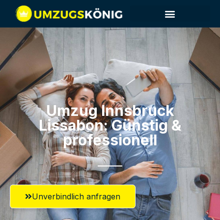
Umzug Innsbruck​
Lissabon: Günstig &
professionell​
Unverbindlich anfragen