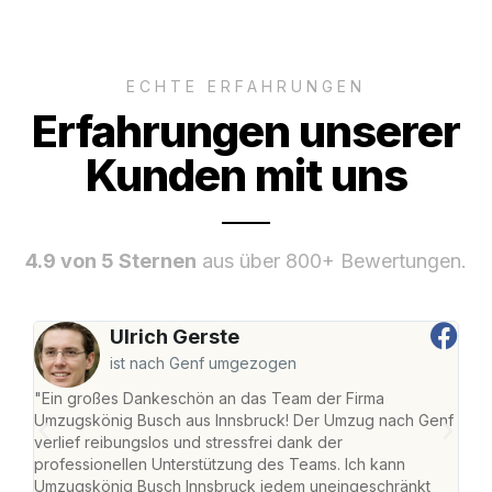
ECHTE ERFAHRUNGEN
Erfahrungen unserer
Kunden mit uns
4.9 von 5 Sternen
aus über 800+ Bewertungen.
Ulrich Gerste
ist nach Genf umgezogen
"Ein großes Dankeschön an das Team der Firma
"Die
Umzugskönig Busch aus Innsbruck! Der Umzug nach Genf
mei
verlief reibungslos und stressfrei dank der
Team
professionellen Unterstützung des Teams. Ich kann
habe
Umzugskönig Busch Innsbruck jedem uneingeschränkt
an m