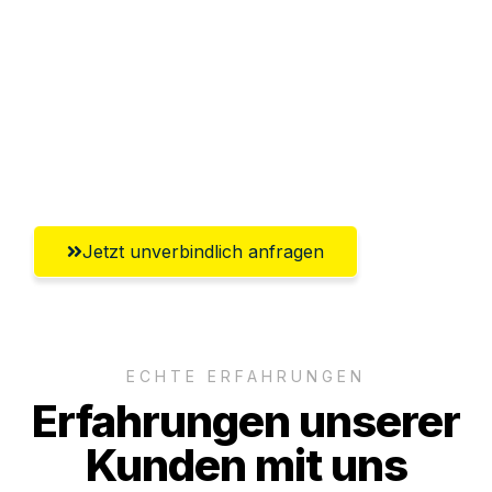
Abwicklung innerhalb von 24 Stunden
Versichert bis zu 7.500€
Ggf. komplette Zollabwicklung inklusive
Umfassender Kundensupport aus
Innsbruck
Jetzt unverbindlich anfragen
ECHTE ERFAHRUNGEN
Erfahrungen unserer
Kunden mit uns