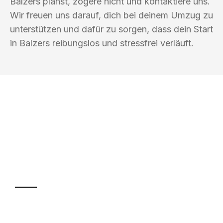
Balzers planst, zögere nicht und kontaktiere uns.
Wir freuen uns darauf, dich bei deinem Umzug zu
unterstützen und dafür zu sorgen, dass dein Start
in Balzers reibungslos und stressfrei verläuft.
UMZUGSKÖNIG BUSCH INNSBRUCK
Ihr Umzug oder
Transport
Sparen Sie bis zu 100€ bei Anfrage