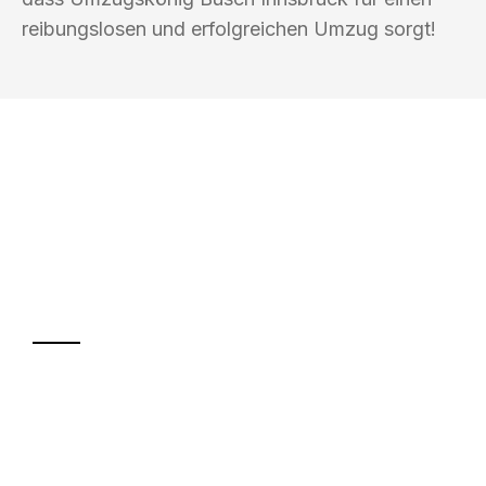
reibungslosen und erfolgreichen Umzug sorgt!
UMZUGSKÖNIG BUSCH INNSBRUCK
Ihr Umzug oder
Transport
Sparen Sie bis zu 100€ bei Anfrage
Abwicklung innerhalb von 24 Stunden
Versichert bis zu 7.500€