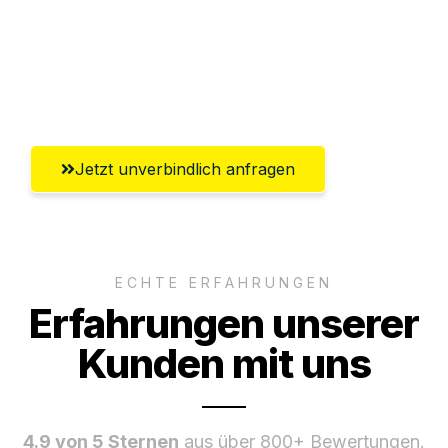
Ggf. komplette Zollabwicklung inklusive
Umfassender Kundensupport aus
Innsbruck
Jetzt unverbindlich anfragen
ECHTE ERFAHRUNGEN
Erfahrungen unserer
Kunden mit uns
4.9 von 5 Sternen
aus über 800+ Bewertungen.