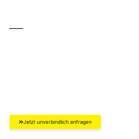
Ihr Umzug oder
Transport
Sparen Sie bis zu 100€ bei Anfrage
Abwicklung innerhalb von 24 Stunden
Versichert bis zu 7.500€
Ggf. komplette Zollabwicklung inklusive
Umfassender Kundensupport aus
Innsbruck
Jetzt unverbindlich anfragen