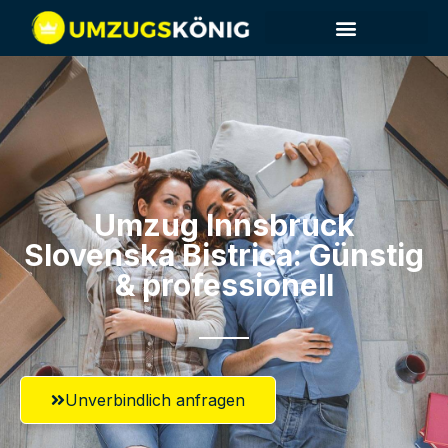
Umzug Innsbruck​
Slovenska Bistrica: Günstig
& professionell​
Unverbindlich anfragen