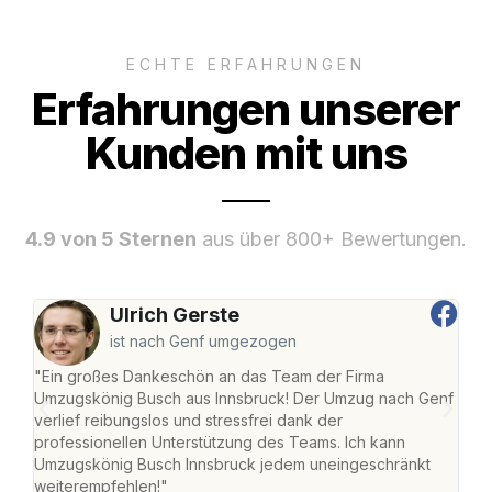
ECHTE ERFAHRUNGEN
Erfahrungen unserer
Kunden mit uns
4.9 von 5 Sternen
aus über 800+ Bewertungen.
Ulrich Gerste
ist nach Genf umgezogen
"Ein großes Dankeschön an das Team der Firma
"Die
Umzugskönig Busch aus Innsbruck! Der Umzug nach Genf
mei
verlief reibungslos und stressfrei dank der
Team
professionellen Unterstützung des Teams. Ich kann
habe
Umzugskönig Busch Innsbruck jedem uneingeschränkt
an m
weiterempfehlen!"
groß