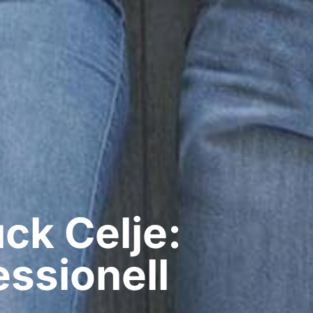
k​ Celje:
ssionell​