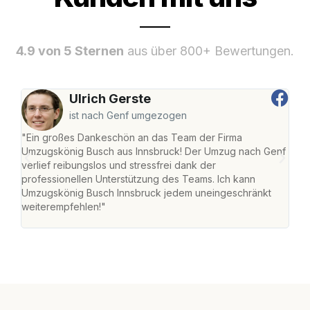
4.9 von 5 Sternen
aus über 800+ Bewertungen.
Ulrich Gerste
ist nach Genf umgezogen
"Ein großes Dankeschön an das Team der Firma
"Die
Umzugskönig Busch aus Innsbruck! Der Umzug nach Genf
mei
verlief reibungslos und stressfrei dank der
Team
professionellen Unterstützung des Teams. Ich kann
habe
Umzugskönig Busch Innsbruck jedem uneingeschränkt
an m
weiterempfehlen!"
groß