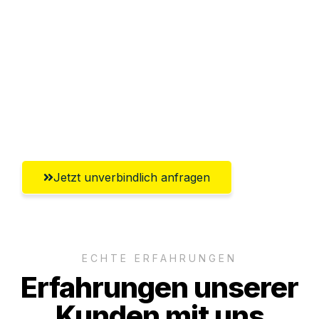
Abwicklung innerhalb von 24 Stunden
Versichert bis zu 7.500€
Ggf. komplette Zollabwicklung inklusive
Umfassender Kundensupport aus
Innsbruck
Jetzt unverbindlich anfragen
ECHTE ERFAHRUNGEN
Erfahrungen unserer
Kunden mit uns