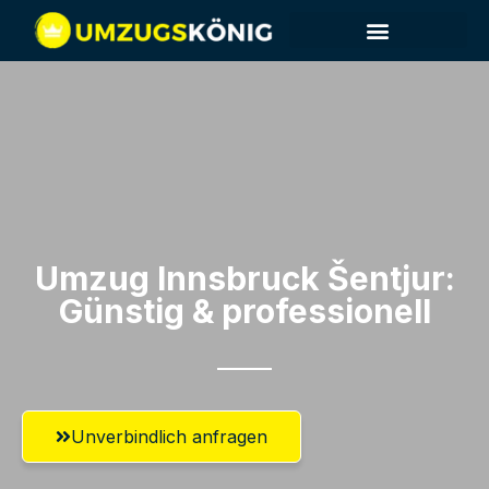
Umzug Innsbruck​ Šentjur:
Günstig & professionell​
Unverbindlich anfragen