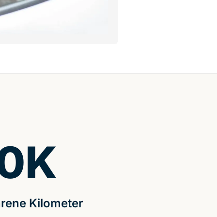
0
K
rene Kilometer