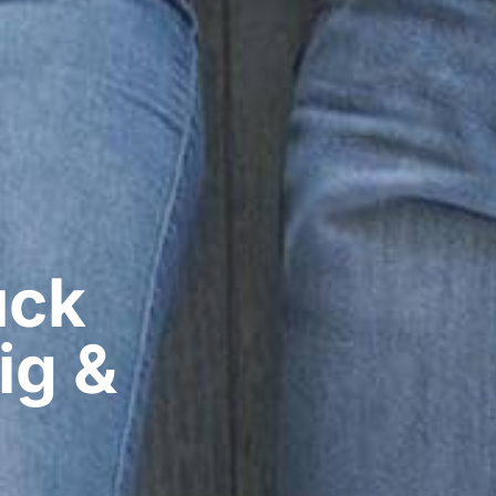
ck​
ig &