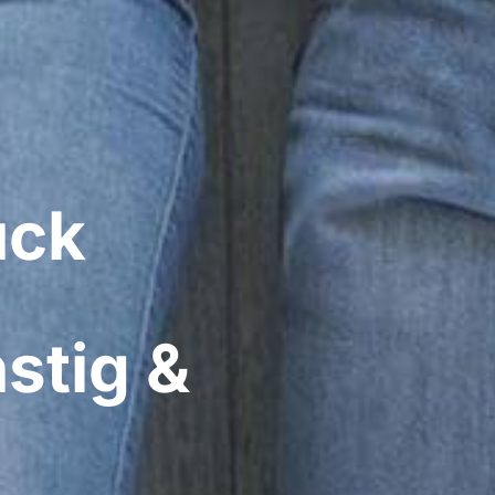
ck​
stig &