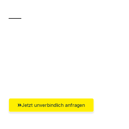
Transport
Sparen Sie bis zu 100€ bei Anfrage
Abwicklung innerhalb von 24 Stunden
Versichert bis zu 7.500€
Ggf. komplette Zollabwicklung inklusive
Umfassender Kundensupport aus
Innsbruck
Jetzt unverbindlich anfragen