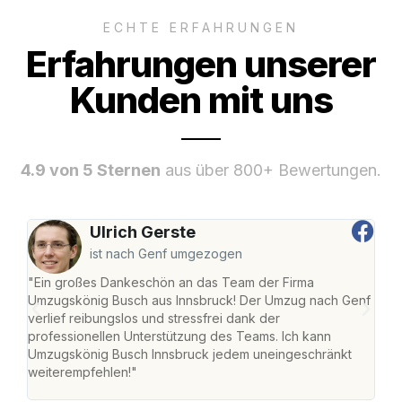
ECHTE ERFAHRUNGEN
Erfahrungen unserer
Kunden mit uns
4.9 von 5 Sternen
aus über 800+ Bewertungen.
Ulrich Gerste
ist nach Genf umgezogen
"Ein großes Dankeschön an das Team der Firma
"Die
Umzugskönig Busch aus Innsbruck! Der Umzug nach Genf
mei
verlief reibungslos und stressfrei dank der
Team
professionellen Unterstützung des Teams. Ich kann
habe
Umzugskönig Busch Innsbruck jedem uneingeschränkt
an m
weiterempfehlen!"
groß