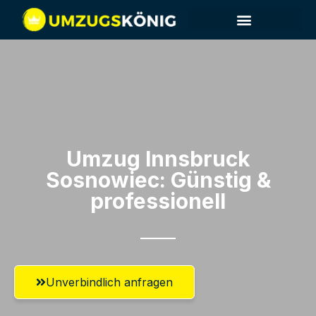
Umzug Innsbruck​
Sosnowiec: Günstig &
professionell​
Unverbindlich anfragen