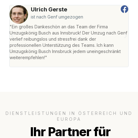
Ulrich Gerste
ist nach Genf umgezogen
"Ein großes Dankeschön an das Team der Firma
"Die
Umzugskönig Busch aus Innsbruck! Der Umzug nach Genf
mei
verlief reibungslos und stressfrei dank der
Team
professionellen Unterstützung des Teams. Ich kann
habe
Umzugskönig Busch Innsbruck jedem uneingeschränkt
an m
weiterempfehlen!"
groß
DIENSTLEISTUNGEN IN ÖSTERREICH UND
EUROPA
Ihr Partner für