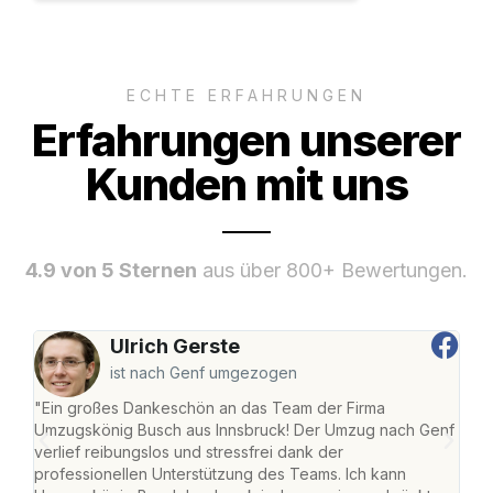
ECHTE ERFAHRUNGEN
Erfahrungen unserer
Kunden mit uns
4.9 von 5 Sternen
aus über 800+ Bewertungen.
Ulrich Gerste
ist nach Genf umgezogen
"Ein großes Dankeschön an das Team der Firma
"Die
Umzugskönig Busch aus Innsbruck! Der Umzug nach Genf
mei
verlief reibungslos und stressfrei dank der
Team
professionellen Unterstützung des Teams. Ich kann
habe