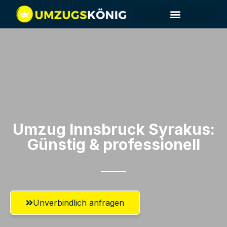
Umzug Innsbruck​ Syrakus:
Günstig & professionell​
Unverbindlich anfragen