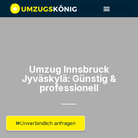
Umzug Innsbruck​
Jyväskylä: Günstig &
professionell​
Unverbindlich anfragen