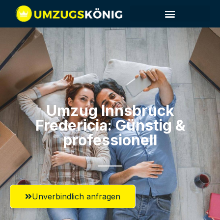
Umzug Innsbruck​
Fredericia: Günstig &
professionell​
Unverbindlich anfragen