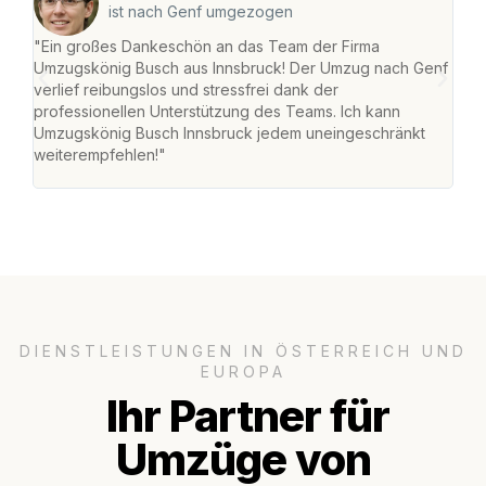
ist nach Genf umgezogen
"Ein großes Dankeschön an das Team der Firma
"Die
Umzugskönig Busch aus Innsbruck! Der Umzug nach Genf
mei
verlief reibungslos und stressfrei dank der
Team
professionellen Unterstützung des Teams. Ich kann
habe
Umzugskönig Busch Innsbruck jedem uneingeschränkt
an m
weiterempfehlen!"
groß
DIENSTLEISTUNGEN IN ÖSTERREICH UND
EUROPA
Ihr Partner für
Umzüge von