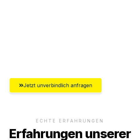
Sparen Sie bis zu 100€ bei Anfrage
Abwicklung innerhalb von 24 Stunden
Versichert bis zu 7.500€
Ggf. komplette Zollabwicklung inklusive
Umfassender Kundensupport aus
Innsbruck
Jetzt unverbindlich anfragen
ECHTE ERFAHRUNGEN
Erfahrungen unserer