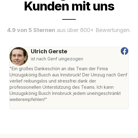
Kunden mit uns
4.9 von 5 Sternen
aus über 800+ Bewertungen.
Ulrich Gerste
ist nach Genf umgezogen
"Ein großes Dankeschön an das Team der Firma
"Die
Umzugskönig Busch aus Innsbruck! Der Umzug nach Genf
mei
verlief reibungslos und stressfrei dank der
Team
professionellen Unterstützung des Teams. Ich kann
habe
Umzugskönig Busch Innsbruck jedem uneingeschränkt
an m
weiterempfehlen!"
groß